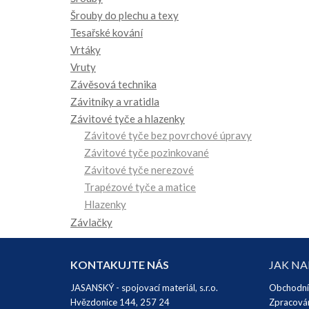
Šrouby do plechu a texy
Tesařské kování
Vrtáky
Vruty
Závěsová technika
Závitníky a vratidla
Závitové tyče a hlazenky
Závitové tyče bez povrchové úpravy
Závitové tyče pozinkované
Závitové tyče nerezové
Trapézové tyče a matice
Hlazenky
Závlačky
KONTAKUJTE NÁS
JAK N
JASANSKÝ - spojovací materiál, s.r.o.
Obchodní
Hvězdonice 144, 257 24
Zpracován