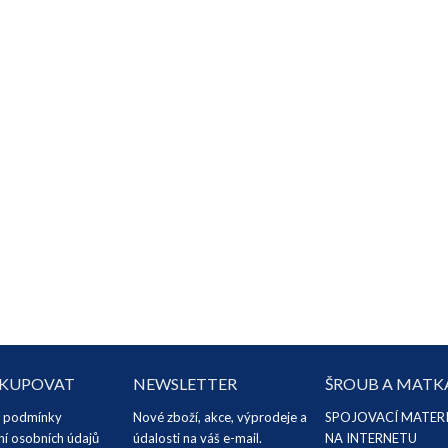
AKUPOVAT
NEWSLETTER
ŠROUB A MATK
 podmínky
Nové zboží, akce, výprodeje a
SPOJOVACÍ MATER
í osobních údajů
údalosti na váš e-mail.
NA INTERNETU