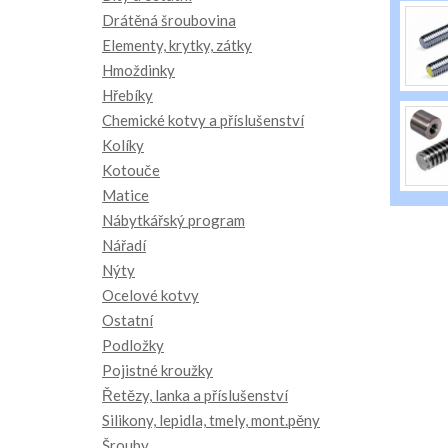
Drátěná šroubovina
Elementy, krytky, zátky
Hmoždinky
Hřebíky
Chemické kotvy a příslušenství
Kolíky
Kotouče
Matice
Nábytkářský program
Nářadí
Nýty
Ocelové kotvy
Ostatní
Podložky
Pojistné kroužky
Řetězy, lanka a příslušenství
Silikony, lepidla, tmely, mont.pěny
Šrouby