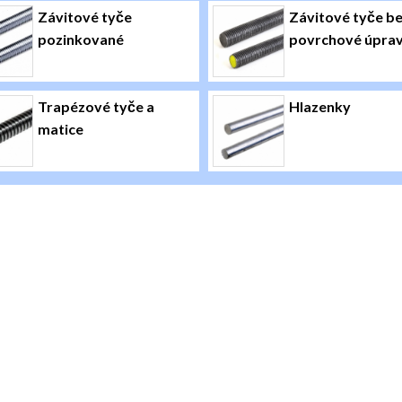
Závitové tyče
Závitové tyče b
pozinkované
povrchové úpra
Trapézové tyče a
Hlazenky
matice