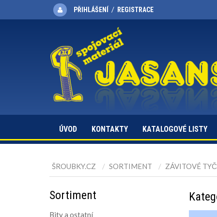
/
PŘIHLÁŠENÍ
REGISTRACE
ÚVOD
KONTAKTY
KATALOGOVÉ LISTY
ŠROUBKY.CZ
SORTIMENT
ZÁVITOVÉ TYČ
Sortiment
Kateg
Bity a ostatní