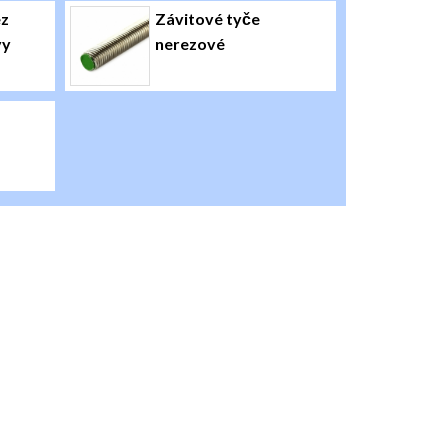
ez
Závitové tyče
vy
nerezové