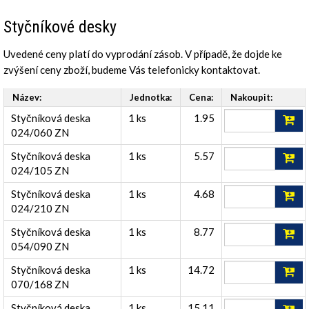
Styčníkové desky
Uvedené ceny platí do vyprodání zásob. V případě, že dojde ke
zvýšení ceny zboží, budeme Vás telefonicky kontaktovat.
Název:
Jednotka:
Cena:
Nakoupit:
Styčníková deska
1 ks
1.95
024/060 ZN
Styčníková deska
1 ks
5.57
024/105 ZN
Styčníková deska
1 ks
4.68
024/210 ZN
Styčníková deska
1 ks
8.77
054/090 ZN
Styčníková deska
1 ks
14.72
070/168 ZN
Styčníková deska
1 ks
15.11