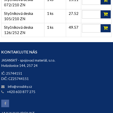
072/210 ZN
Styčníková deska
1 ks
27.52
105/210 ZN
Styčníková deska
1 ks
49.57
126/252 ZN
KONTAKUJTE NÁS
JASANSKÝ - spojovací materiál, s.r.o.
Hvězdonice 144, 257 24
IČ: 25744151
DiČ: CZ25744151
info@sroubky.cz
+420 603 877 275