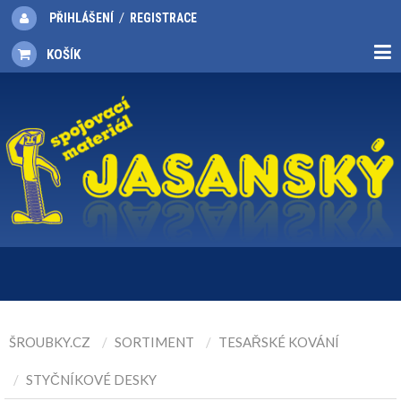
/
PŘIHLÁŠENÍ
REGISTRACE
KOŠÍK
ŠROUBKY.CZ
SORTIMENT
TESAŘSKÉ KOVÁNÍ
STYČNÍKOVÉ DESKY