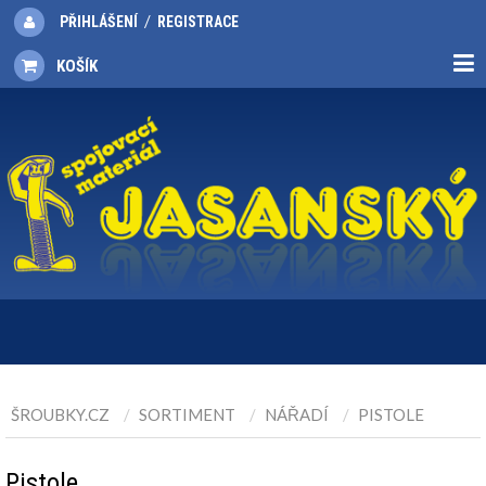
/
PŘIHLÁŠENÍ
REGISTRACE
KOŠÍK
ŠROUBKY.CZ
SORTIMENT
NÁŘADÍ
PISTOLE
Pistole