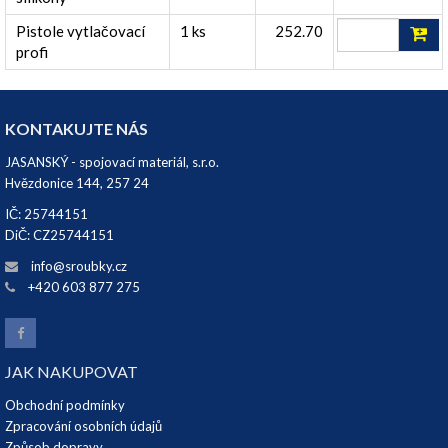
Pistole vytlačovací
1 ks
252.70
profi
KONTAKUJTE NÁS
JASANSKÝ - spojovací materiál, s.r.o.
Hvězdonice 144, 257 24
IČ: 25744151
DiČ: CZ25744151
info@sroubky.cz
+420 603 877 275
JAK NAKUPOVAT
Obchodní podmínky
Zpracování osobních údajů
Způsob dopravy