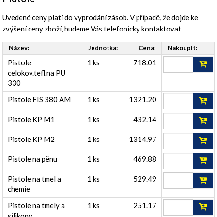
Uvedené ceny platí do vyprodání zásob. V případě, že dojde ke
zvýšení ceny zboží, budeme Vás telefonicky kontaktovat.
Název:
Jednotka:
Cena:
Nakoupit:
Pistole
1 ks
718.01
celokov.tefl.na PU
330
Pistole FIS 380 AM
1 ks
1321.20
Pistole KP M1
1 ks
432.14
Pistole KP M2
1 ks
1314.97
Pistole na pěnu
1 ks
469.88
Pistole na tmel a
1 ks
529.49
chemie
Pistole na tmely a
1 ks
251.17
silikony