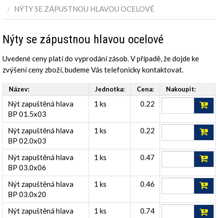
NÝTY SE ZÁPUSTNOU HLAVOU OCELOVÉ
Nýty se zápustnou hlavou ocelové
Uvedené ceny platí do vyprodání zásob. V případě, že dojde ke
zvýšení ceny zboží, budeme Vás telefonicky kontaktovat.
Název:
Jednotka:
Cena:
Nakoupit:
Nýt zapuštěná hlava
1 ks
0.22
BP 01.5x03
Nýt zapuštěná hlava
1 ks
0.22
BP 02.0x03
Nýt zapuštěná hlava
1 ks
0.47
BP 03.0x06
Nýt zapuštěná hlava
1 ks
0.46
BP 03.0x20
Nýt zapuštěná hlava
1 ks
0.74