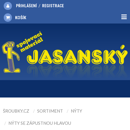
/
PŘIHLÁŠENÍ
REGISTRACE
KOŠÍK
ŠROUBKY.CZ
SORTIMENT
NÝTY
NÝTY SE ZÁPUSTNOU HLAVOU