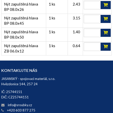
Nýt zapuštěná hlava
1 ks
2.43
BP 08.0x26
Nýt zapuštěná hlava
1 ks
3.15
BP 08.0x45
Nýt zapuštěná hlava
1 ks
1.40
BP 08.0x50
Nýt zapuštěná hlava
1 ks
0.64
ZB 06.0x12
KONTAKUJTE NÁS
JASANSKÝ - spojovací materiál, s.r.o.
Hvězdonice 144, 257 24
IČ: 25744151
DiČ: CZ25744151
info@sroubky.cz
+420 603 877 275