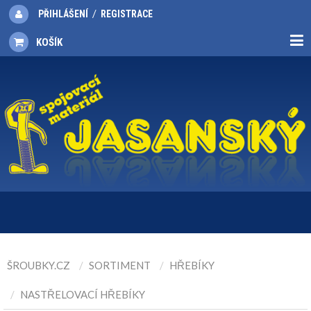
/
PŘIHLÁŠENÍ
REGISTRACE
KOŠÍK
ŠROUBKY.CZ
SORTIMENT
HŘEBÍKY
NASTŘELOVACÍ HŘEBÍKY