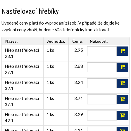
Nastřelovací hřebíky
Uvedené ceny platí do vyprodání zásob. V případě, že dojde ke
zvýšení ceny zboží, budeme Vás telefonicky kontaktovat.
Název:
Jednotka:
Cena:
Nakoupit:
Hřeb nastřelovací
1 ks
2.95
23.1
Hřeb nastřelovací
1 ks
2.68
27.1
Hřeb nastřelovací
1 ks
3.24
32.1
Hřeb nastřelovací
1 ks
3.71
37.1
Hřeb nastřelovací
1 ks
3.29
42.1
Hřeb nastřelovací
1 ks
4.21