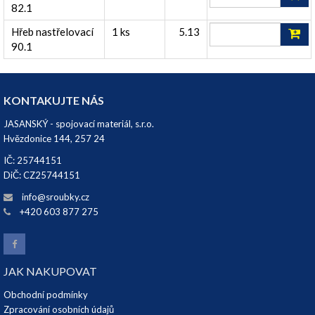
82.1
Hřeb nastřelovací
1 ks
5.13
90.1
KONTAKUJTE NÁS
JASANSKÝ - spojovací materiál, s.r.o.
Hvězdonice 144, 257 24
IČ: 25744151
DiČ: CZ25744151
info@sroubky.cz
+420 603 877 275
JAK NAKUPOVAT
Obchodní podmínky
Zpracování osobních údajů