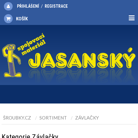
/
PŘIHLÁŠENÍ
REGISTRACE
KOŠÍK
ŠROUBKY.CZ
SORTIMENT
ZÁVLAČKY
Kategorie Závlačky