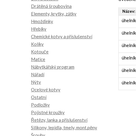
Drátěná šroubovina
Název:
Elementy, krytky, zátky
úhelní
Hmoždinky
Hřebíky
úhelní
Chemické kotvy a příslušenství
Kolíky
úhelní
Kotouče
úhelní
Matice
Nábytkářský program
úhelní
Nářadí
Nýty
úhelní
Ocelové kotvy
Ostatní
Podložky
Pojistné kroužky
Řetězy, lanka a příslušenství
Silikony, lepidla, tmely, mont.pěny
Šrouby