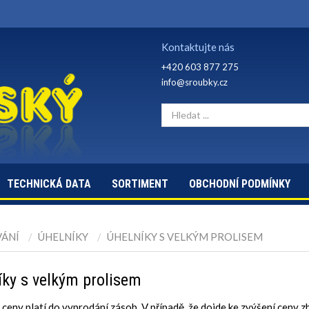
Kontaktujte nás
+420 603 877 275
info@sroubky.cz
TECHNICKÁ DATA
SORTIMENT
OBCHODNÍ PODMÍNKY
VÁNÍ
ÚHELNÍKY
ÚHELNÍKY S VELKÝM PROLISEM
íky s velkým prolisem
ceny platí do vyprodání zásob. V případě, že dojde ke zvýšení ceny z