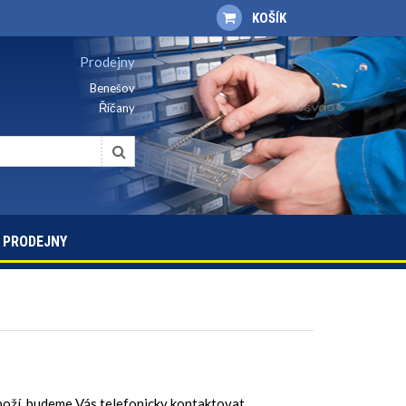
KOŠÍK
Prodejny
Benešov
Říčany
PRODEJNY
boží, budeme Vás telefonicky kontaktovat.