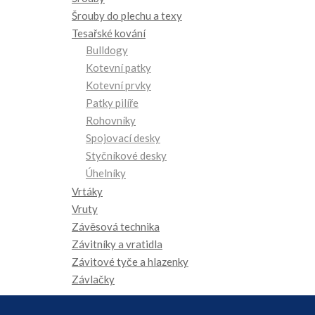
Šrouby do plechu a texy
Tesařské kování
Bulldogy
Kotevní patky
Kotevní prvky
Patky pilíře
Rohovníky
Spojovací desky
Styčníkové desky
Úhelníky
Vrtáky
Vruty
Závěsová technika
Závitníky a vratidla
Závitové tyče a hlazenky
Závlačky