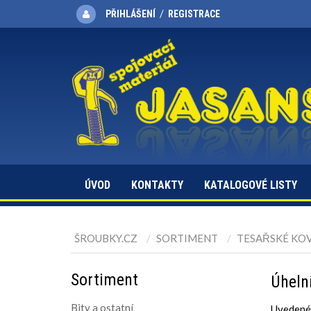
/
PŘIHLÁŠENÍ
REGISTRACE
ÚVOD
KONTAKTY
KATALOGOVÉ LISTY
ŠROUBKY.CZ
SORTIMENT
TESAŘSKÉ KO
Sortiment
Úheln
Bity a ostatní
Uvedené 