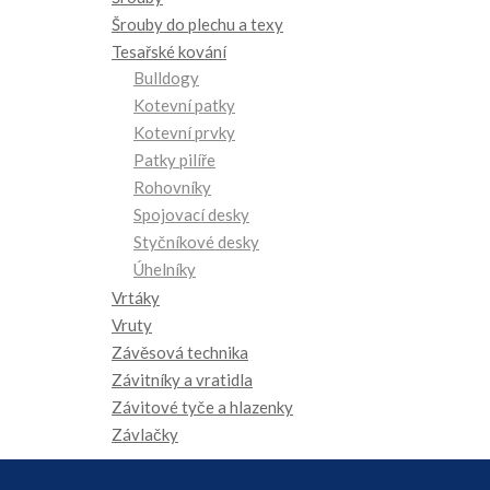
Šrouby do plechu a texy
Tesařské kování
Bulldogy
Kotevní patky
Kotevní prvky
Patky pilíře
Rohovníky
Spojovací desky
Styčníkové desky
Úhelníky
Vrtáky
Vruty
Závěsová technika
Závitníky a vratidla
Závitové tyče a hlazenky
Závlačky