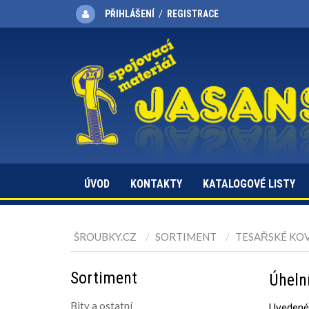
/
PŘIHLÁŠENÍ
REGISTRACE
ÚVOD
KONTAKTY
KATALOGOVÉ LISTY
ŠROUBKY.CZ
SORTIMENT
TESAŘSKÉ KO
Sortiment
Úheln
Bity a ostatní
Uvedené 