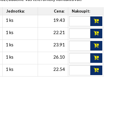
Jednotka:
Cena:
Nakoupit:
1 ks
19.43
1 ks
22.21
1 ks
23.91
1 ks
26.10
1 ks
22.54