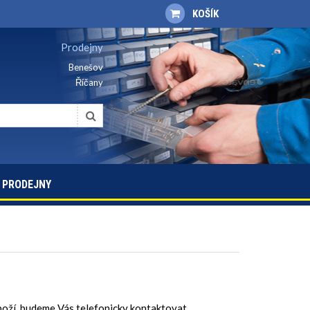
KOŠÍK
Prodejny
Benešov
Říčany
PRODEJNY
boží, budeme Vás telefonicky kontaktovat.