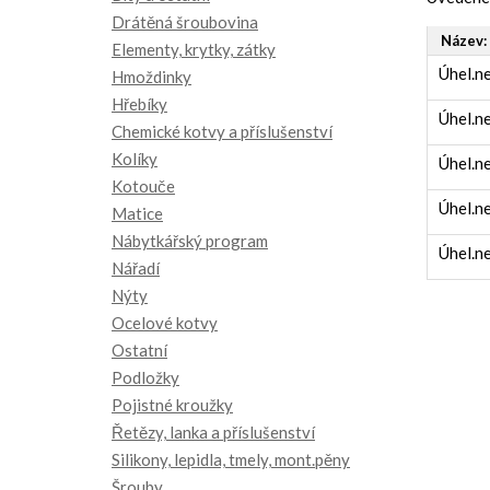
Drátěná šroubovina
Název:
Elementy, krytky, zátky
Úhel.n
Hmoždinky
Hřebíky
Úhel.n
Chemické kotvy a příslušenství
Kolíky
Úhel.n
Kotouče
Úhel.n
Matice
Nábytkářský program
Úhel.n
Nářadí
Nýty
Ocelové kotvy
Ostatní
Podložky
Pojistné kroužky
Řetězy, lanka a příslušenství
Silikony, lepidla, tmely, mont.pěny
Šrouby