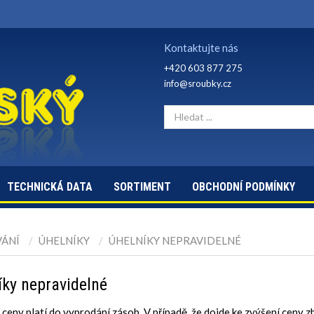
Kontaktujte nás
+420 603 877 275
info@sroubky.cz
TECHNICKÁ DATA
SORTIMENT
OBCHODNÍ PODMÍNKY
VÁNÍ
ÚHELNÍKY
ÚHELNÍKY NEPRAVIDELNÉ
íky nepravidelné
ceny platí do vyprodání zásob. V případě, že dojde ke zvýšení ceny z