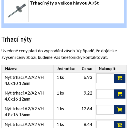
Trhací nýty s velkou hlavou Al/St
Trhací nýty
Uvedené ceny platí do vyprodání zásob. V případě, že dojde ke
zvýšení ceny zboží, budeme Vás telefonicky kontaktovat.
Název:
Jednotka:
Cena:
Nakoupit:
Nýt trhací A2/A2 VH
1 ks
6.93
4.0x10 12mm
Nýt trhací A2/A2 VH
1 ks
9.22
4.0x16 12mm
Nýt trhací A2/A2 VH
1 ks
12.64
4.8x16 16mm
Nýt trhací A2/A2 VH
1 ks
8.44