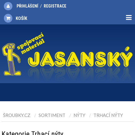
/
PŘIHLÁŠENÍ
REGISTRACE
KOŠÍK
ŠROUBKY.CZ
SORTIMENT
NÝTY
TRHACÍ NÝTY
Kategorie Trhací nýty