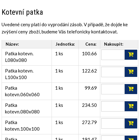
Kotevní patka
Uvedené ceny platí do vyprodání zásob. V případě, že dojde ke
zvýšení ceny zboží, budeme Vás telefonicky kontaktovat.
Název:
Jednotka:
Cena:
Nakoupit:
Patka kotevn.
1 ks
100.66
L080x080
Patka kotevn.
1 ks
122.62
L100x100
Patka
1 ks
99.69
kotevn.060x060
Patka
1 ks
234.50
kotevn.080x080
Patka
1 ks
272.79
kotevn.100x100
Patka
1 ks
191.47