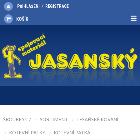
/
PŘIHLÁŠENÍ
REGISTRACE
KOŠÍK
ŠROUBKY.CZ
SORTIMENT
TESAŘSKÉ KOVÁNÍ
KOTEVNÍ PATKY
KOTEVNÍ PATKA