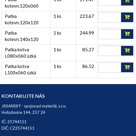
kotevn.120x060
Patka
1 ks
223.67
kotevn.120x120
Patka
1 ks
244.99
kotevn.140x120
Patka kotva
1 ks
85.27
L080x060 úzká
Patka kotva
1 ks
86.52
L100x060 úzká
KONTAKUJTE NÁS
JASANSKÝ - spojovací materiál, s.r.o.
Hvězdonice 144, 257 24
IČ: 25744151
DiČ: CZ25744151