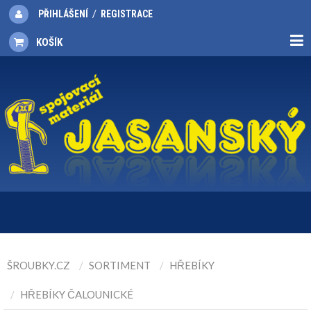
/
PŘIHLÁŠENÍ
REGISTRACE
KOŠÍK
ŠROUBKY.CZ
SORTIMENT
HŘEBÍKY
HŘEBÍKY ČALOUNICKÉ