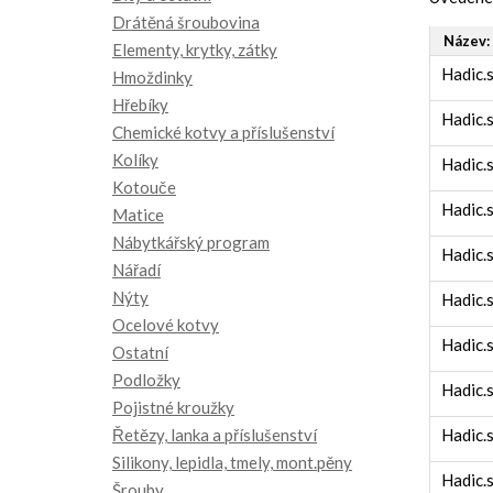
Drátěná šroubovina
Název:
Elementy, krytky, zátky
Hadic.
Hmoždinky
Hřebíky
Hadic.
Chemické kotvy a příslušenství
Kolíky
Hadic.
Kotouče
Hadic.
Matice
Nábytkářský program
Hadic.
Nářadí
Nýty
Hadic.
Ocelové kotvy
Hadic.
Ostatní
Podložky
Hadic.
Pojistné kroužky
Řetězy, lanka a příslušenství
Hadic.
Silikony, lepidla, tmely, mont.pěny
Hadic.
Šrouby