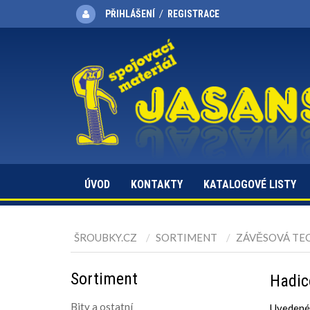
/
PŘIHLÁŠENÍ
REGISTRACE
ÚVOD
KONTAKTY
KATALOGOVÉ LISTY
ŠROUBKY.CZ
SORTIMENT
ZÁVĚSOVÁ TE
Sortiment
Hadic
Bity a ostatní
Uvedené 