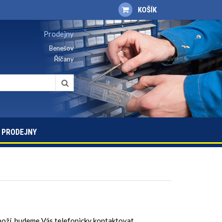
KOŠÍK
Prodejny
Benešov
Říčany
PRODEJNY
boží, budeme Vás telefonicky kontaktovat.