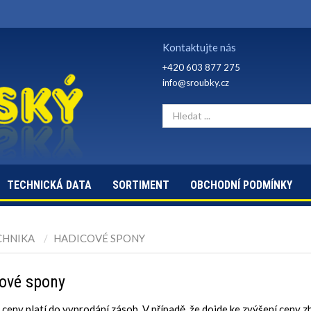
Kontaktujte nás
+420 603 877 275
info@sroubky.cz
TECHNICKÁ DATA
SORTIMENT
OBCHODNÍ PODMÍNKY
CHNIKA
HADICOVÉ SPONY
ové spony
ceny platí do vyprodání zásob. V případě, že dojde ke zvýšení ceny z