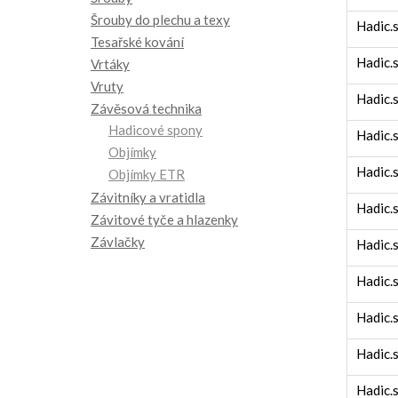
Šrouby do plechu a texy
Hadic.
Tesařské kování
Hadic.
Vrtáky
Vruty
Hadic.
Závěsová technika
Hadicové spony
Hadic.
Objímky
Hadic.
Objímky ETR
Závitníky a vratidla
Hadic.
Závitové tyče a hlazenky
Závlačky
Hadic.
Hadic.
Hadic.
Hadic.
Hadic.