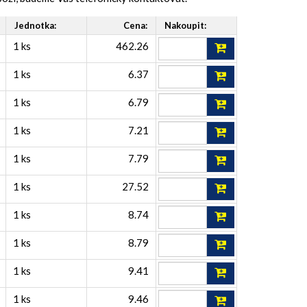
Jednotka:
Cena:
Nakoupit:
1 ks
462.26
1 ks
6.37
1 ks
6.79
1 ks
7.21
1 ks
7.79
1 ks
27.52
1 ks
8.74
1 ks
8.79
1 ks
9.41
1 ks
9.46